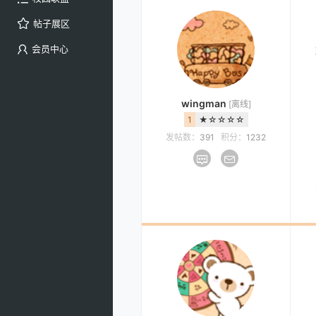
帖子展区
会员中心
wingman
[离线]
1
★☆☆☆☆
发帖数：
391
积分：
1232