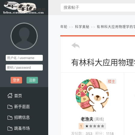
年轮
科学奥秘
有林科大应用物理学的
有林科大应用物理
登录
注册
楼主
首页
新手逛逛
招聘信息
老渔夫
[离线]
1
★☆☆☆☆
跳蚤市场
发帖数：
353
积分：
1118