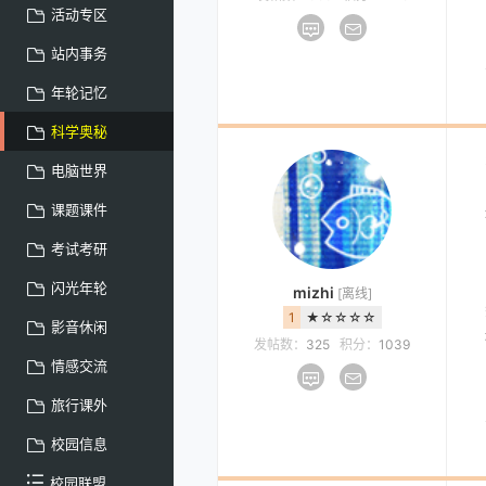
活动专区
站内事务
年轮记忆
科学奥秘
电脑世界
课题课件
考试考研
闪光年轮
mizhi
[离线]
1
★☆☆☆☆
影音休闲
发帖数：
325
积分：
1039
情感交流
旅行课外
校园信息
校园联盟