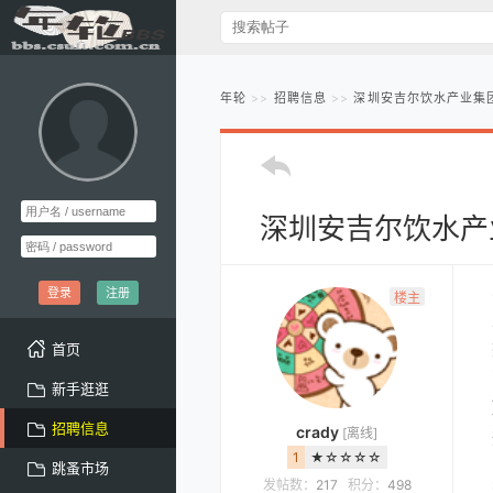
年轮
招聘信息
深圳安吉尔饮水产业集团
深圳安吉尔饮水产
登录
注册
楼主
首页
新手逛逛
招聘信息
crady
[离线]
1
★☆☆☆☆
跳蚤市场
发帖数：
217
积分：
498