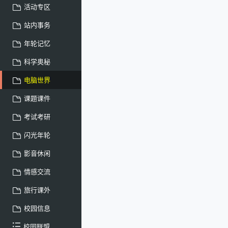
活动专区
站内事务
年轮记忆
科学奥秘
电脑世界
课题课件
考试考研
闪光年轮
影音休闲
情感交流
旅行课外
校园信息
校园联盟