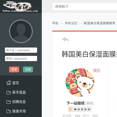
年轮
年轮记忆
韩国美白保湿面膜推荐
韩国美白保湿面膜
登录
注册
楼主
首页
新手逛逛
招聘信息
下一站继续
[离线]
1
★☆☆☆☆
跳蚤市场
发帖数：
263
积分：
130