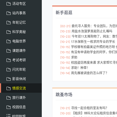
活动专区
新手逛逛
站内事务
年轮记忆
委托寻人服务：专业团队，为您
[02-21]
用盐水泡菠萝真能防止扎嘴吗
科学奥秘
[10-23]
今年双11太难购物了，网友：数学和阅
[10-23]
电脑世界
17水保新生一枚求同专业的学长
[10-21]
学校哪有拍最美证件照的地方呀 
[10-15]
课题课件
有没有申请助学金的同学，你们
[10-15]
求助
[10-15]
考试考研
校园盗窃再度来袭 求大家帮忙寻
[10-15]
求助！种草！
[10-14]
闪光年轮
周先雁被调查的怎么样了？
[10-14]
影音休闲
情感交流
跳蚤市场
旅行课外
校园信息
寻找一起合租的室友有吗？
[10-21]
【租房】林科大论坛租房信息集
[10-20]
校园联盟